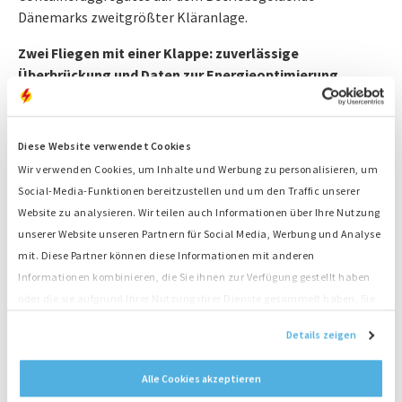
Dänemarks zweitgrößter Kläranlage.
Zwei Fliegen mit einer Klappe: zuverlässige
Überbrückung und Daten zur Energieoptimierung
Neben den funktionalen Anforderungen entsprach die
geliehene Ausrüstung auch der Strategie von Fredericia
Diese Website verwendet Cookies
Spildevand og Energi A/S, den Energieverbrauch für die
Wir verwenden Cookies, um Inhalte und Werbung zu personalisieren, um
eigenen Prozesse zu optimieren. So weiß Per Tandrup
Social-Media-Funktionen bereitzustellen und um den Traffic unserer
Degjaard durch die Kapazitätstests nun, mit welchen
Website zu analysieren. Wir teilen auch Informationen über Ihre Nutzung
Schwankungen des Strombedarfs zu rechnen ist, wenn die
unserer Website unseren Partnern für Social Media, Werbung und Analyse
Wasserpumpen ein- und ausgeschaltet werden. So kann er
mit. Diese Partner können diese Informationen mit anderen
die Anlage künftig energetisch optimieren. Ein weiteres
Informationen kombinieren, die Sie ihnen zur Verfügung gestellt haben
Learning für ihn:
oder die sie aufgrund Ihrer Nutzung ihrer Dienste gesammelt haben. Sie
stimmen der Platzierung unserer Cookies zu, wenn Sie unsere Website
Twinset-Aggregate arbeiten
Details zeigen
weiterhin nutzen.
effizienter, da sie aus zwei
Alle Cookies akzeptieren