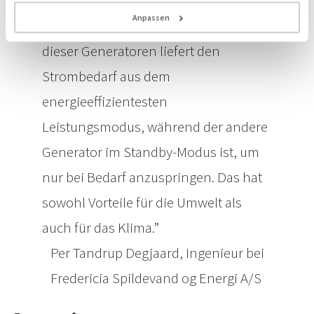
Generatoren bestehen, die
Anpassen
miteinander verbunden sind. Einer
dieser Generatoren liefert den
Strombedarf aus dem
energieeffizientesten
Leistungsmodus, während der andere
Generator im Standby-Modus ist, um
nur bei Bedarf anzuspringen. Das hat
sowohl Vorteile für die Umwelt als
auch für das Klima.
Per Tandrup Degjaard, Ingenieur bei
Fredericia Spildevand og Energi A/S