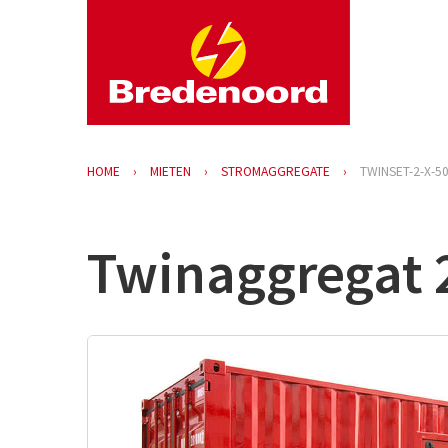
HOME
MIETEN
STROMAGGREGATE
TWINSET-2-X-5
Twinaggregat 2