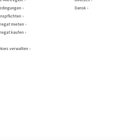
bedingungen
Dansk
onspflichten
regat mieten
regat kaufen
kies verwalten