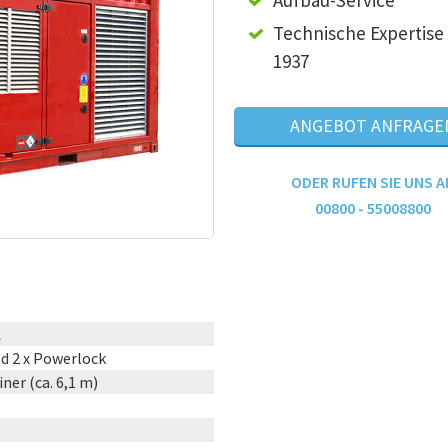
Aufbau-Service
Technische Expertise 
1937
ANGEBOT ANFRAGE
ODER RUFEN SIE UNS A
00800 - 55008800
A
d 2 x Powerlock
ner (ca. 6,1 m)