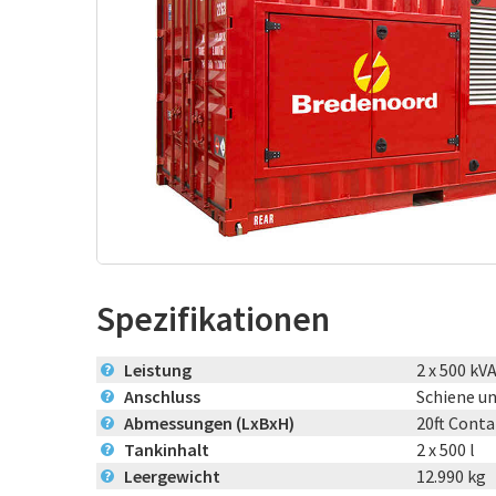
Spezifikationen
Leistung
2 x 500 kV
?
Anschluss
Schiene un
?
Abmessungen (LxBxH)
20ft Contai
?
Tankinhalt
2 x 500 l
?
Leergewicht
12.990 kg
?