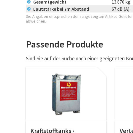
Gesamtgewicht
13.870 kg
?
Lautstärke bei 7m Abstand
67 dB (A)
?
Die Angaben entsprechen dem angezeigten Artikel. Geliefert
abweichen.
Passende Produkte
Sind Sie auf der Suche nach einer geeigneten Ko
Kraftstofftanks
Vert