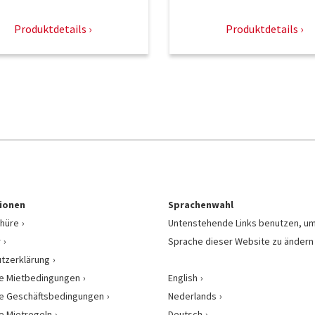
Produktdetails
Produktdetails
ionen
Sprachenwahl
hüre
Untenstehende Links benutzen, um
r
Sprache dieser Website zu ändern
tzerklärung
e Mietbedingungen
English
e Geschäftsbedingungen
Nederlands
e Mietregeln
Deutsch