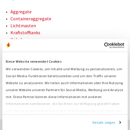
Aggregate
Containeraggregate
Lichtmasten
Kraftstofftanks
Kabel
Lastbänke
Transformatoren
Start-stopp Automaten
Diese Website verwendet Cookies
Wir verwenden Cookies, um Inhalte und Werbung zu personalisieren, um
Social-Media-Funktionen bereitzustellen und um den Traffic unserer
Website zu analysieren. Wir teilen auch Informationen über Ihre Nutzung
KONTAKT
unserer Website unseren Partnern für Social Media, Werbung und Analyse
mit. Diese Partner können diese Informationen mit anderen
Informationen kombinieren, die Sie ihnen zur Verfügung gestellt haben
ANGEBOT ANFRAGEN
oder die sie aufgrund Ihrer Nutzung ihrer Dienste gesammelt haben. Sie
stimmen der Platzierung unserer Cookies zu, wenn Sie unsere Website
Details zeigen
weiterhin nutzen.