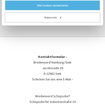
Alle Cookies akzeptieren
ÜBERBLICK MIETEN ›
Anpassen
ÜBERBLICK VERTEILER ›
Kontaktformular
Bredenoord Hamburg/Siek
Jacobsrade 29
D-22962 Siek
Schicken Sie uns eine E-Mail
Bredenoord Schopsdorf
Schopsdorfer Industriestraße 10