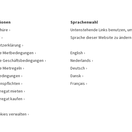
ionen
Sprachenwahl
hüre
Untenstehende Links benutzen, um
r
Sprache dieser Website zu ändern
tzerklärung
e Mietbedingungen
English
e Geschäftsbedingungen
Nederlands
e Mietregeln
Deutsch
bedingungen
Dansk
onspflichten
Français
regat mieten
regat kaufen
kies verwalten