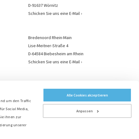
D-91637 Wörnitz
Schicken Sie uns eine E-Mail
Bredenoord Rhein-Main
Lise-Meitner-Straße 4
D-64584 Biebesheim am Rhein
Schicken Sie uns eine E-Mail
Bredenoord Standorte
Alle Cookies akzeptieren
und um den Traffic
für Social Media,
Anpassen
ie ihnen zur
zierung unserer