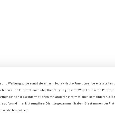
s
e und Werbung zu personalisieren, um Social-Media-Funktionen bereitzustellen 
Bredenoord ist Mitglied in:
r teilen auch Informationen über Ihre Nutzung unserer Website unseren Partnern 
artner können diese Informationen mit anderen Informationen kombinieren, die S
 sie aufgrund Ihrer Nutzung ihrer Dienste gesammelt haben. Sie stimmen der Plat
te weiterhin nutzen.