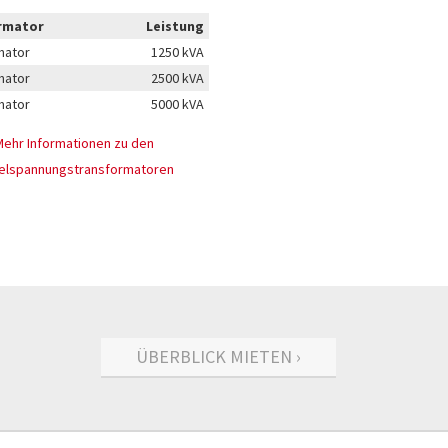
rmator
Leistung
mator
1250 kVA
mator
2500 kVA
mator
5000 kVA
Mehr Informationen zu den
telspannungstransformatoren
ÜBERBLICK MIETEN ›