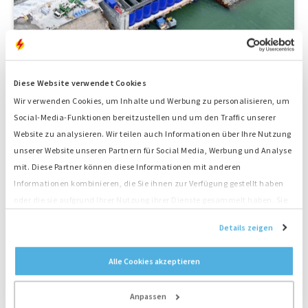
Diese Website verwendet Cookies
Nordeuropas größtes Infrastrukturprojekt:
Wir verwenden Cookies, um Inhalte und Werbung zu personalisieren, um
Social-Media-Funktionen bereitzustellen und um den Traffic unserer
Und wir sind dabei!
Website zu analysieren. Wir teilen auch Informationen über Ihre Nutzung
unserer Website unseren Partnern für Social Media, Werbung und Analyse
mit. Diese Partner können diese Informationen mit anderen
Informationen kombinieren, die Sie ihnen zur Verfügung gestellt haben
oder die sie aufgrund Ihrer Nutzung ihrer Dienste gesammelt haben. Sie
02.10.2023
stimmen der Platzierung unserer Cookies zu, wenn Sie unsere Website
Details zeigen
weiterhin nutzen.
Alle Cookies akzeptieren
Anpassen