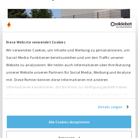
Diese Website verwendet Cookies
Wir verwenden Cookies, um Inhalte und Werbung zu personalisieren, um
Social-Media-Funktionen bereitzustellen und um den Traffic unserer
Website zu analysieren. Wir teilen auch Informationen über Ihre Nutzung
unserer Website unseren Partnern für Social Media, Werbung und Analyse
mit. Diese Partner können diese Informationen mit anderen
Temporärer Einsatz ergänzt Netzanschluss
Informationen kombinieren, die Sie ihnen zur Verfügung gestellt haben
Dass Hybridenergie nicht nur in stationären
oder die sie aufgrund Ihrer Nutzung ihrer Dienste gesammelt haben. Sie
Industriebetrieben, sondern auch in anspruchsvollen
stimmen der Platzierung unserer Cookies zu, wenn Sie unsere Website
Details zeigen
temporären Szenarien überzeugt, zeigt ein
Projekt eines
weiterhin nutzen.
Konsumgüterherstellers
. Für dessen Brands Summit wurde
Alle Cookies akzeptieren
in Hamburg ein temporäres Kongresszentrum eingerichtet
– mitten in einem Wohngebiet, umgeben von Spielplätzen
Anpassen