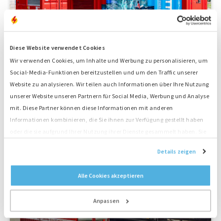
Diese Website verwendet Cookies
Wir verwenden Cookies, um Inhalte und Werbung zu personalisieren, um
Mit der Big Battery Box steht jetzt auch
Social-Media-Funktionen bereitzustellen und um den Traffic unserer
Website zu analysieren. Wir teilen auch Informationen über Ihre Nutzung
ortsungebunden ein großer Stromspeicher
unserer Website unseren Partnern für Social Media, Werbung und Analyse
zur Verfügung
mit. Diese Partner können diese Informationen mit anderen
Informationen kombinieren, die Sie ihnen zur Verfügung gestellt haben
oder die sie aufgrund Ihrer Nutzung ihrer Dienste gesammelt haben. Sie
stimmen der Platzierung unserer Cookies zu, wenn Sie unsere Website
Details zeigen
22.05.2018
weiterhin nutzen.
Alle Cookies akzeptieren
Anpassen