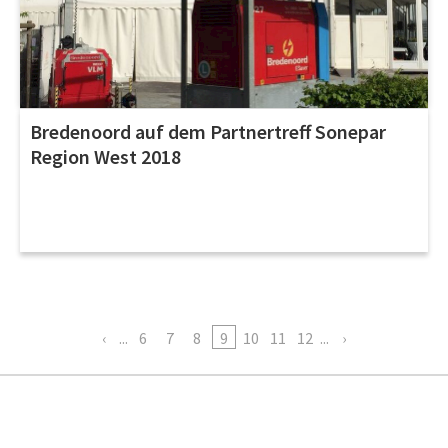
Bredenoord auf dem Partnertreff Sonepar
Region West 2018
...
6
7
8
9
10
11
12
...