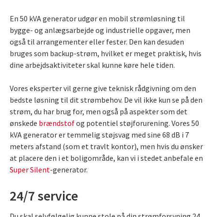
En 50 kVA generator udgør en mobil strømløsning til
bygge- og anlægsarbejde og industrielle opgaver, men
også til arrangementer eller fester. Den kan desuden
bruges som backup-strøm, hvilket er meget praktisk, hvis
dine arbejdsaktiviteter skal kunne køre hele tiden.
Vores eksperter vil gerne give teknisk rådgivning om den
bedste løsning til dit strømbehov. De vil ikke kun se på den
strøm, du har brug for, men også på aspekter som det
ønskede
brændstof
og potentiel støjforurening. Vores 50
kVA generator er temmelig støjsvag med sine 68 dB i 7
meters afstand (som et travlt kontor), men hvis du ønsker
at placere den i et boligområde, kan vi i stedet anbefale en
Super Silent
-generator.
24/7 service
Du skal selvfølgelig kunne stole på din strømforsyning 24