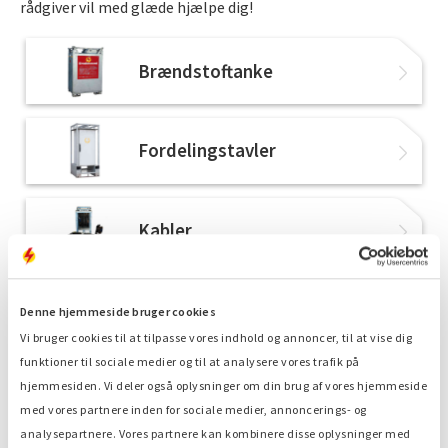
rådgiver vil med glæde hjælpe dig!
Brændstoftanke
Fordelingstavler
Kabler
Vores løsning
Denne hjemmeside bruger cookies
Vi bruger cookies til at tilpasse vores indhold og annoncer, til at vise dig
1. Teknisk rådgivning
funktioner til sociale medier og til at analysere vores trafik på
Generatorer, brændstof, hybrid energi,
energilagring og overvågning
hjemmesiden. Vi deler også oplysninger om din brug af vores hjemmeside
med vores partnere inden for sociale medier, annoncerings- og
2. Tilbud
Få et konkurrencedygtigt tilbud
analysepartnere. Vores partnere kan kombinere disse oplysninger med