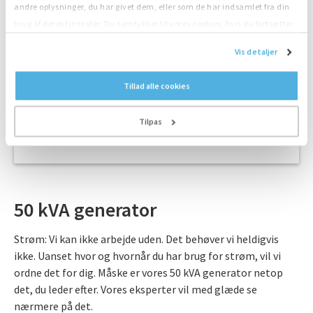
andre oplysninger, du har givet dem, eller som de har indsamlet fra din
3. Transport
brug af deres tjenester. Du samtykker til vores cookies, hvis du fortsætter
Hurtig levering med vores egne chauffører
med at anvende vores hjemmeside.
Vis detaljer
4. Leveringsservice
Kompetent placering og tilslutning af vores
Tillad alle cookies
chauffører
5. Din Energi!
Tilpas
Start dit projekt nu
50 kVA generator
Strøm: Vi kan ikke arbejde uden. Det behøver vi heldigvis
ikke. Uanset hvor og hvornår du har brug for strøm, vil vi
ordne det for dig. Måske er vores 50 kVA generator netop
det, du leder efter. Vores eksperter vil med glæde se
nærmere på det.