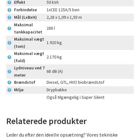
Effekt
50 kVA
?
Forbindelse
1xCEE 125A/5 ben
?
Mål (LxBxH)
2,28 x 1,09 x 1,93 m
?
Maksimal
288 l
?
tankkapacitet
Maksimal vægt
1.920 kg
?
(tom)
Maksimal vægt
2.170 kg
?
(fuld)
Lydniveau ved 7
68 dB (A)
?
meter
Brændstof
Diesel, GTL, HVO biobrændstof
?
Miljø
Drypbakke
?
Også tilgængelig i Super Silent
Relaterede produkter
Leder du efter den ideelle opsætning? Vores tekniske