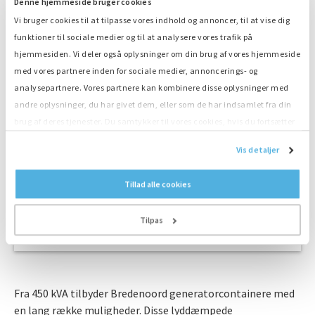
Denne hjemmeside bruger cookies
1. Teknisk rådgivning
Vi bruger cookies til at tilpasse vores indhold og annoncer, til at vise dig
Generatorer, brændstof, hybrid energi,
funktioner til sociale medier og til at analysere vores trafik på
energilagring og overvågning
hjemmesiden. Vi deler også oplysninger om din brug af vores hjemmeside
2. Tilbud
med vores partnere inden for sociale medier, annoncerings- og
Få et konkurrencedygtigt tilbud
analysepartnere. Vores partnere kan kombinere disse oplysninger med
andre oplysninger, du har givet dem, eller som de har indsamlet fra din
3. Transport
Hurtig levering med vores egne chauffører
brug af deres tjenester. Du samtykker til vores cookies, hvis du fortsætter
med at anvende vores hjemmeside.
Vis detaljer
4. Leveringsservice
Kompetent placering og tilslutning af vores
chauffører
Tillad alle cookies
5. Din Energi!
Start dit projekt nu
Tilpas
Fra 450 kVA tilbyder Bredenoord generatorcontainere med
en lang række muligheder. Disse lyddæmpede