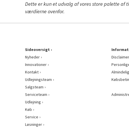
Dette er kun et udvalg af vores store palette af t
værdierne ovenfor.
Sideoversigt
Informat
Nyheder
Disclaime
Innovationer
Personlig
Kontakt
Almindeli
Udlejningsteam
Købsbetin
Salgsteam
Serviceteam
Administr
Udlejning
Køb
Service
Løsninger