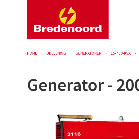
HOME
UDLEJNING
GENERATORER
15-400-KVA
Generator - 20