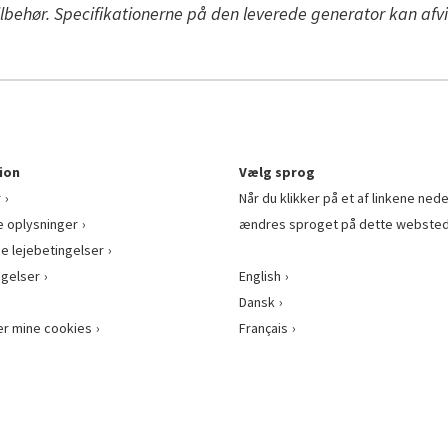
ilbehør.
Specifikationerne på den leverede generator kan afvi
ion
Vælg sprog
r
Når du klikker på et af linkene nede
e oplysninger
ændres sproget på dette websted
ge lejebetingelser
gelser
English
Dansk
er mine cookies
Français