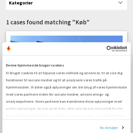
Kategorier
1 cases found matching "Køb"
Denne hjemmeside bruger cookies
Vi bruger cookies til at tilpasse vores indhold og annoncer, til at vise dig
funktioner til sociale medier og til at analysere vores trafik på
hjemmesiden. Vi deler også oplysninger om din brug af vores hjemmeside
med vores partnere inden for sociale medier, annoncerings- og
analysepartnere. Vores partnere kan kombinere disse oplysninger med
andre oplysninger, du har givet dem, eller som de har indsamlet fra din
2 min
brug af deres tjenester. Du samtykker til vores cookies, hvis du fortsætter
Backupgenerator dækker
med at anvende vores hjemmeside.
Vis detaljer