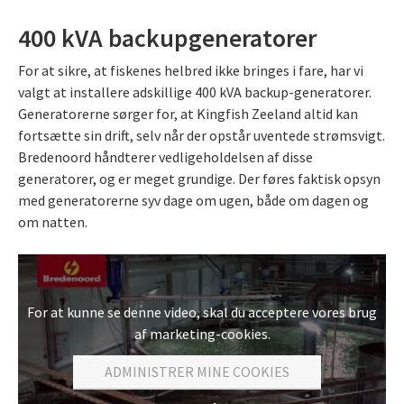
400 kVA backupgeneratorer
For at sikre, at fiskenes helbred ikke bringes i fare, har vi
valgt at installere adskillige 400 kVA backup-generatorer.
Generatorerne sørger for, at Kingfish Zeeland altid kan
fortsætte sin drift, selv når der opstår uventede strømsvigt.
Bredenoord håndterer vedligeholdelsen af disse
generatorer, og er meget grundige. Der føres faktisk opsyn
med generatorerne syv dage om ugen, både om dagen og
om natten.
For at kunne se denne video, skal du acceptere vores brug
af marketing-cookies.
ADMINISTRER MINE COOKIES