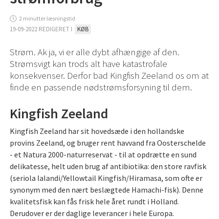
2 minutter læsningstid
19-09-2022 REDIGERET I
KØB
Strøm. Ak ja, vi er alle dybt afhængige af den.
Strømsvigt kan trods alt have katastrofale
konsekvenser. Derfor bad Kingfish Zeeland os om at
finde en passende nødstrømsforsyning til dem.
Kingfish Zeeland
Kingfish Zeeland har sit hovedsæde i den hollandske
provins Zeeland, og bruger rent havvand fra Oosterschelde
- et Natura 2000-naturreservat - til at opdrætte en sund
delikatesse, helt uden brug af antibiotika: den store ravfisk
(seriola lalandi/Yellowtail Kingfish/Hiramasa, som ofte er
synonym med den nært beslægtede Hamachi-fisk). Denne
kvalitetsfisk kan fås frisk hele året rundt i Holland.
Derudover er der daglige leverancer i hele Europa.