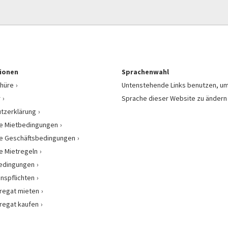
ionen
Sprachenwahl
hüre
Untenstehende Links benutzen, um
r
Sprache dieser Website zu ändern
tzerklärung
e Mietbedingungen
e Geschäftsbedingungen
e Mietregeln
bedingungen
onspflichten
regat mieten
regat kaufen