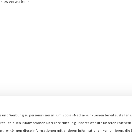
kies verwalten
s
e und Werbung zu personalisieren, um Social-Media-Funktionen bereitzustellen 
Bredenoord ist Mitglied in:
r teilen auch Informationen über Ihre Nutzung unserer Website unseren Partnern 
artner können diese Informationen mit anderen Informationen kombinieren, die S