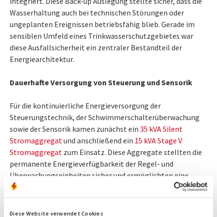
integriert. Diese Back-up Auslegung stellte sicher, dass die
Wasserhaltung auch bei technischen Störungen oder
ungeplanten Ereignissen betriebsfähig blieb. Gerade im
sensiblen Umfeld eines Trinkwasserschutzgebietes war
diese Ausfallsicherheit ein zentraler Bestandteil der
Energiearchitektur.
Dauerhafte Versorgung von Steuerung und Sensorik
Für die kontinuierliche Energieversorgung der
Steuerungstechnik, der Schwimmerschalterüberwachung
sowie der Sensorik kamen zunächst ein
35 kVA Silent
Stromaggregat
und anschließend ein
15 kVA Stage V
Stromaggregat
zum Einsatz. Diese Aggregate stellten die
permanente Energieverfügbarkeit der Regel- und
Überwachungseinheiten sicher und ermöglichten eine
stabile, nachhaltige Schaltersteuerung vor Ort. Durch die
strukturierte Lastaufteilung zwischen der Grundversorgung
über das kleinere Aggregat und der bedarfsgesteuerten
Diese Website verwendet Cookies