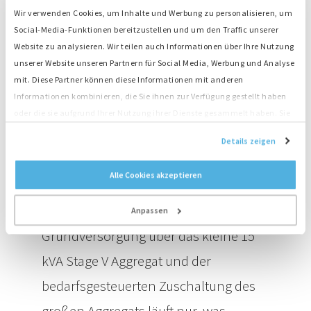
Zuschaltung der leistungsstärkeren Einheiten konnte die
Wir verwenden Cookies, um Inhalte und Werbung zu personalisieren, um
gesamte Anlage besonders effizient betrieben werden,
Social-Media-Funktionen bereitzustellen und um den Traffic unserer
während gleichzeitig eine hohe Betriebssicherheit
Website zu analysieren. Wir teilen auch Informationen über Ihre Nutzung
gewährleistet blieb – ein entscheidender Faktor im
unserer Website unseren Partnern für Social Media, Werbung und Analyse
sensiblen Umfeld eines Trinkwasserschutzgebietes.
mit. Diese Partner können diese Informationen mit anderen
Informationen kombinieren, die Sie ihnen zur Verfügung gestellt haben
Die enge Abstimmung mit Xylem war
oder die sie aufgrund Ihrer Nutzung ihrer Dienste gesammelt haben. Sie
stimmen der Platzierung unserer Cookies zu, wenn Sie unsere Website
entscheidend, um im sensiblen
Details zeigen
weiterhin nutzen.
Trinkwasserschutzgebiet eine
Alle Cookies akzeptieren
zuverlässige und zugleich nachhaltige
Lösung umzusetzen. Mit der
Anpassen
Grundversorgung über das kleine 15
kVA Stage V Aggregat und der
bedarfsgesteuerten Zuschaltung des
großen Aggregats läuft nur, was