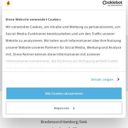
KONTAKT
Diese Website verwendet Cookies
ANGEBOT ANFRAGEN
Wir verwenden Cookies, um Inhalte und Werbung zu personalisieren, um
Social-Media-Funktionen bereitzustellen und um den Traffic unserer
Website zu analysieren. Wir teilen auch Informationen über Ihre Nutzung
unserer Website unseren Partnern für Social Media, Werbung und Analyse
ÜBERBLICK MIETEN ›
mit. Diese Partner können diese Informationen mit anderen
Informationen kombinieren, die Sie ihnen zur Verfügung gestellt haben
oder die sie aufgrund Ihrer Nutzung ihrer Dienste gesammelt haben. Sie
ÜBERBLICK TRANSFORMATOREN ›
stimmen der Platzierung unserer Cookies zu, wenn Sie unsere Website
Details zeigen
weiterhin nutzen.
Alle Cookies akzeptieren
Anpassen
Kontaktformular
Bredenoord Hamburg/Siek