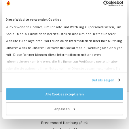
KONTAKT
Diese Website verwendet Cookies
ANGEBOT ANFRAGEN
Wir verwenden Cookies, um Inhalte und Werbung zu personalisieren, um
Social-Media-Funktionen bereitzustellen und um den Traffic unserer
Website zu analysieren. Wir teilen auch Informationen über Ihre Nutzung
unserer Website unseren Partnern für Social Media, Werbung und Analyse
ÜBERBLICK MIETEN ›
mit. Diese Partner können diese Informationen mit anderen
Informationen kombinieren, die Sie ihnen zur Verfügung gestellt haben
oder die sie aufgrund Ihrer Nutzung ihrer Dienste gesammelt haben. Sie
ÜBERBLICK TRANSFORMATOREN ›
stimmen der Platzierung unserer Cookies zu, wenn Sie unsere Website
Details zeigen
weiterhin nutzen.
Alle Cookies akzeptieren
Anpassen
Kontaktformular
Bredenoord Hamburg/Siek