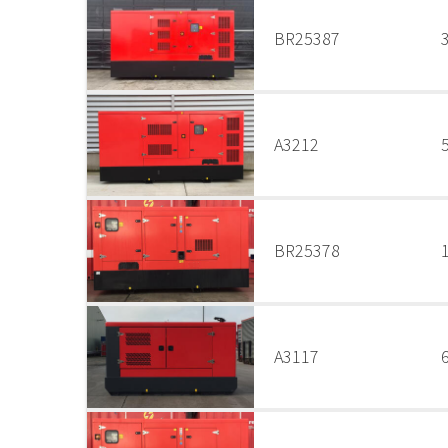
BR25387
A3212
BR25378
A3117