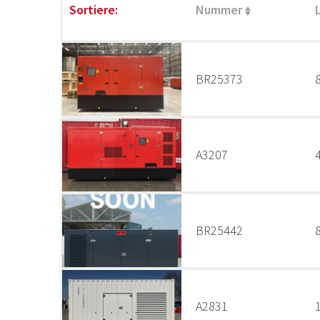
Sortiere:
Nummer
BR25373
A3207
BR25442
A2831