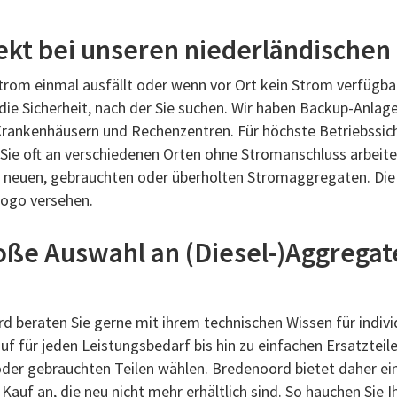
ekt bei unseren niederländischen
Strom einmal ausfällt oder wenn vor Ort kein Strom verfügba
 die Sicherheit, nach der Sie suchen. Wir haben Backup-Anlag
n Krankenhäusern und Rechenzentren. Für höchste Betriebssich
e oft an verschiedenen Orten ohne Stromanschluss arbeiten,
n neuen, gebrauchten oder überholten Stromaggregaten. Die
Logo versehen.
ße Auswahl an (Diesel-)Aggregat
d beraten Sie gerne mit ihrem technischen Wissen für individ
ür jeden Leistungsbedarf bis hin zu einfachen Ersatzteilen 
 oder gebrauchten Teilen wählen. Bredenoord bietet daher e
uf an, die neu nicht mehr erhältlich sind. So hauchen Sie I