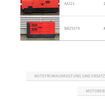
A3221
BR25379
NOTSTROMAUSRÜSTUNG UND ERSATZT
MOTORERS