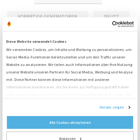
VORRÄTIGE GENERATOREN
DEUTZ
Diese Website verwendet Cookies
Stromaggregat kaufen: direkt bei
Wir verwenden Cookies, um Inhalte und Werbung zu personalisieren, um
Social-Media-Funktionen bereitzustellen und um den Traffic unserer
unseren niederländischen Sales-
Website zu analysieren. Wir teilen auch Informationen über Ihre Nutzung
Expert:innen
unserer Website unseren Partnern für Social Media, Werbung und Analyse
mit. Diese Partner können diese Informationen mit anderen
Ihre Energie soll immer fließen, auch wenn der Strom
Informationen kombinieren, die Sie ihnen zur Verfügung gestellt haben
einmal ausfällt oder wenn vor Ort kein Strom
oder die sie aufgrund Ihrer Nutzung ihrer Dienste gesammelt haben. Sie
verfügbar ist? Wenn Sie ein Dieselaggregat bei
stimmen der Platzierung unserer Cookies zu, wenn Sie unsere Website
unserem niederländischen Hauptsitz kaufen,
Details zeigen
weiterhin nutzen.
erhalten Sie die Sicherheit, nach der Sie suchen. Wir
haben Backup-Anlagen in jeder Konfiguration und
Alle Cookies akzeptieren
große Erfahrung bei der Installation der Anlagen zum
Beispiel in Krankenhäusern und Rechenzentren. Für
Anpassen