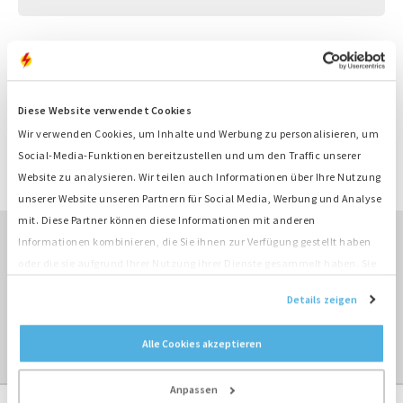
Produktinformation
Nummer
M3708
Diese Website verwendet Cookies
Motor
Deutz
Typ
F6L912
Wir verwenden Cookies, um Inhalte und Werbung zu personalisieren, um
Leistung
56 kW
Social-Media-Funktionen bereitzustellen und um den Traffic unserer
Drehzahl
1500 rpm
Website zu analysieren. Wir teilen auch Informationen über Ihre Nutzung
unserer Website unseren Partnern für Social Media, Werbung und Analyse
mit. Diese Partner können diese Informationen mit anderen
Informationen kombinieren, die Sie ihnen zur Verfügung gestellt haben
oder die sie aufgrund Ihrer Nutzung ihrer Dienste gesammelt haben. Sie
ÜBERBLICK KAUFEN ›
stimmen der Platzierung unserer Cookies zu, wenn Sie unsere Website
Details zeigen
weiterhin nutzen.
ÜBERBLICK MOTOREN ›
Alle Cookies akzeptieren
Anpassen