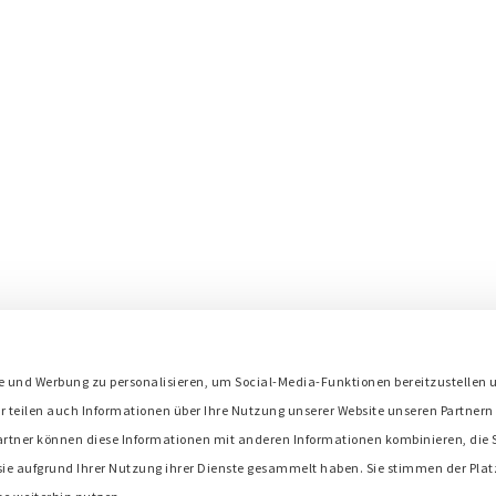
s
e und Werbung zu personalisieren, um Social-Media-Funktionen bereitzustellen 
Bredenoord ist Mitglied in:
r teilen auch Informationen über Ihre Nutzung unserer Website unseren Partnern 
artner können diese Informationen mit anderen Informationen kombinieren, die S
 sie aufgrund Ihrer Nutzung ihrer Dienste gesammelt haben. Sie stimmen der Plat