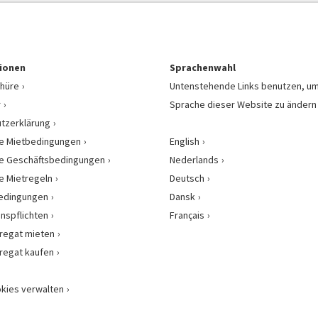
ionen
Sprachenwahl
hüre
Untenstehende Links benutzen, um
r
Sprache dieser Website zu ändern
tzerklärung
e Mietbedingungen
English
e Geschäftsbedingungen
Nederlands
e Mietregeln
Deutsch
bedingungen
Dansk
onspflichten
Français
regat mieten
regat kaufen
kies verwalten