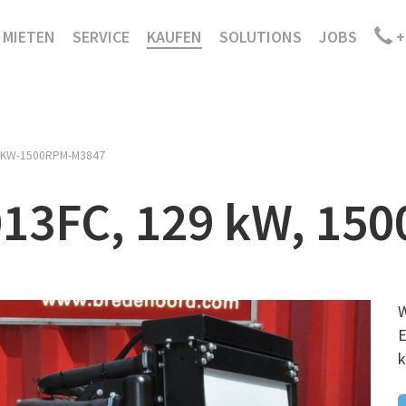
MIETEN
SERVICE
KAUFEN
SOLUTIONS
JOBS
+
9KW-1500RPM-M3847
13FC, 129 kW, 150
W
E
k