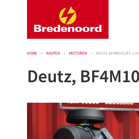
HOME
KAUFEN
MOTOREN
DEUTZ-BF4M1013FC-12
Deutz, BF4M10