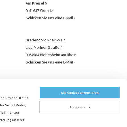
Am Kreisel 6
D-91637 Wörnitz
Schicken Sie uns eine E-Mail
Bredenoord Rhein-Main
Lise-Meitner-Straße 4
D-64584 Biebesheim am Rhein
Schicken Sie uns eine E-Mail
Bredenoord Standorte
Alle Cookies akzeptieren
und um den Traffic
für Social Media,
Anpassen
ie ihnen zur
zierung unserer