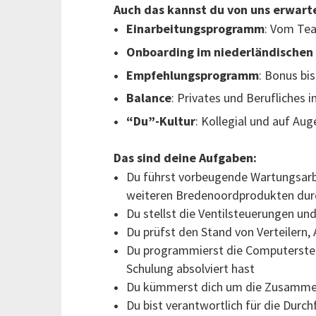
Auch das kannst du von uns erwart
Einarbeitungsprogramm
: Vom Te
Onboarding im niederländischen
Empfehlungsprogramm
: Bonus bi
Balance
: Privates und Berufliches i
“Du”-Kultur
: Kollegial und auf Au
Das sind deine Aufgaben:
Du führst vorbeugende Wartungsarb
weiteren Bredenoordprodukten dur
Du stellst die Ventilsteuerungen un
Du prüfst den Stand von Verteilern
Du programmierst die Computerste
Schulung absolviert hast
Du kümmerst dich um die Zusammen
Du bist verantwortlich für die Durc