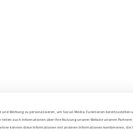
s
e und Werbung zu personalisieren, um Social-Media-Funktionen bereitzustellen 
Bredenoord ist Mitglied in:
r teilen auch Informationen über Ihre Nutzung unserer Website unseren Partnern 
artner können diese Informationen mit anderen Informationen kombinieren, die S