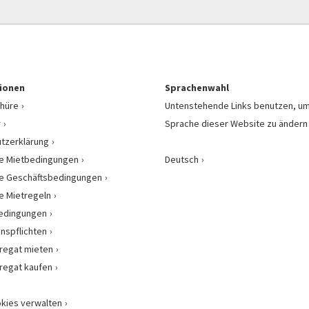
ionen
Sprachenwahl
hüre
Untenstehende Links benutzen, um
r
Sprache dieser Website zu ändern
tzerklärung
e Mietbedingungen
Deutsch
e Geschäftsbedingungen
e Mietregeln
bedingungen
onspflichten
regat mieten
regat kaufen
kies verwalten