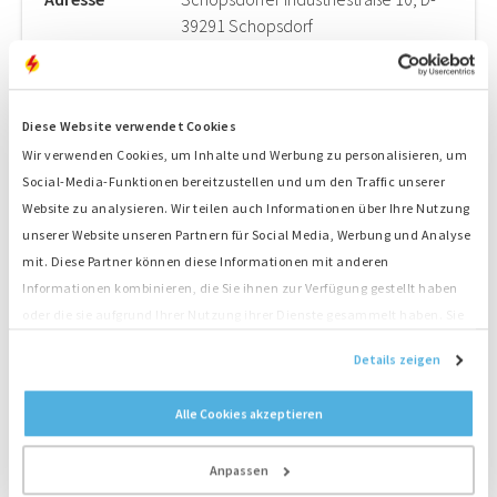
39291 Schopsdorf
Land
Deutschland
Postfach
D-39291 Genthin OT Schopsdorf
E-Mail
Schicke uns eine E-Mail
Diese Website verwendet Cookies
Telefon
00800 – 55008800
Wir verwenden Cookies, um Inhalte und Werbung zu personalisieren, um
Social-Media-Funktionen bereitzustellen und um den Traffic unserer
Route
Wegweiser - hier finden sie uns
Website zu analysieren. Wir teilen auch Informationen über Ihre Nutzung
Sicherheitsinfo
Sicherheitsflyer öffnen
unserer Website unseren Partnern für Social Media, Werbung und Analyse
mit. Diese Partner können diese Informationen mit anderen
Informationen kombinieren, die Sie ihnen zur Verfügung gestellt haben
oder die sie aufgrund Ihrer Nutzung ihrer Dienste gesammelt haben. Sie
stimmen der Platzierung unserer Cookies zu, wenn Sie unsere Website
Details zeigen
weiterhin nutzen.
Alle Cookies akzeptieren
Anpassen