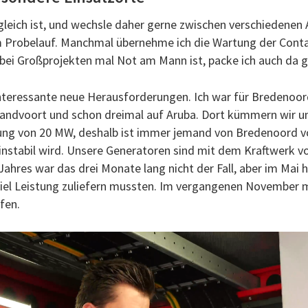
gleich ist, und wechsle daher gerne zwischen verschiedenen 
am Probelauf. Manchmal übernehme ich die Wartung der Cont
bei Großprojekten mal Not am Mann ist, packe ich auch da g
interessante neue Herausforderungen. Ich war für Bredenoor
Zandvoort und schon dreimal auf Aruba. Dort kümmern wir u
ng von 20 MW, deshalb ist immer jemand von Bredenoord vo
 instabil wird. Unsere Generatoren sind mit dem Kraftwerk 
ahres war das drei Monate lang nicht der Fall, aber im Mai h
iel Leistung zuliefern mussten. Im vergangenen November m
fen.