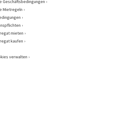
e Geschäftsbedingungen
e Mietregeln
bedingungen
onspflichten
regat mieten
regat kaufen
kies verwalten