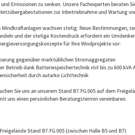
 und Emissionen zu senken. Unsere Fachexperten beraten 
etzübergabestationen zur Inbetriebnahme und Wartung von
 Windkraftanlagen wachsen stetig: Neue Bestimmungen, zert
 Handeln und der stetige Kostendruck erfordern ein Umdenk
Energieversorgungskonzepte für Ihre Windprojekte vor:
nsparung gegenüber marktüblichen Stromaggregaten
er Betrieb dank Batteriespeichertechnik mit bis zu 600 kVA 
ensicherheit durch autarke Lichttechnik
suchen Sie uns an unserem Stand B7.FG.005 auf dem Freigelä
mit uns einen persönlichen Beratungstermin vereinbaren.
eigelände Stand B7.FG.005 (zwischen Halle B5 und B7)