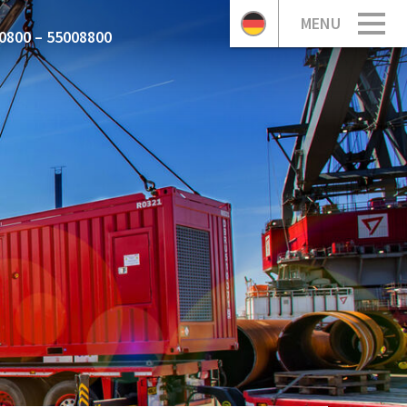
MENU
0800 – 55008800