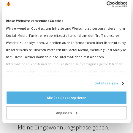
Wohlfühlatmosphäre erzeugen.
Franz Hullegie, Innovationsmanager
Diese Website verwendet Cookies
bei Bredenoord Apeldoorn
Wir verwenden Cookies, um Inhalte und Werbung zu personalisieren, um
Social-Media-Funktionen bereitzustellen und um den Traffic unserer
Einweihung der neuen Betriebsstätte Hamburg/Siek
Website zu analysieren. Wir teilen auch Informationen über Ihre Nutzung
unserer Website unseren Partnern für Social Media, Werbung und Analyse
Die Kolleginnen und Kollegen der
#BredenoordFamily
mit. Diese Partner können diese Informationen mit anderen
Hamburg
sind hocherfreut über die neuen Räumlichkeiten.
Informationen kombinieren, die Sie ihnen zur Verfügung gestellt haben
Hinter Manuel Teufel liegt viel Arbeit. In seiner Funktion als
oder die sie aufgrund Ihrer Nutzung ihrer Dienste gesammelt haben. Sie
Betriebsstättenleiter war er maßgeblich an der
stimmen der Platzierung unserer Cookies zu, wenn Sie unsere Website
Gebäudegestaltung und dem reibungslosen Umzug
Details zeigen
weiterhin nutzen.
beteiligt.
Alle Cookies akzeptieren
Wir freuen uns, dass es endlich
Anpassen
soweit ist. Sicher wird es noch eine
kleine Eingewöhnungsphase geben.