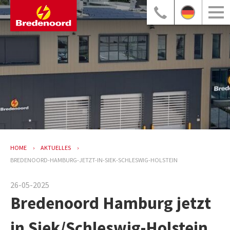
HOME
AKTUELLES
BREDENOORD-HAMBURG-JETZT-IN-SIEK-SCHLESWIG-HOLSTEIN
26-05-2025
Bredenoord Hamburg jetzt
in Siek/Schleswig-Holstein