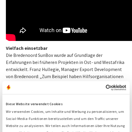
Vielfach einsetzbar
Die Bredenoord SunBox wurde auf Grundlage der
Erfahrungen bei früheren Projekten in Ost- und Westafrika
entwickelt. Franz Hullegie, Manager Export Development
von Bredenoord: „Zum Beispiel haben Hilfsorganisationen
und Militärs Bedarf an einer nachhaltigen mobilen
Energieerzeugung mit einer Versorgungssicherheit von
100%. Viele Projekte werden kurzfristig organisiert. Daher
ist es wichtig, dass ein solches Kraftwerk einfach
Diese Website verwendet Cookies
transportiert werden kann. Mit der SunBox ist das ohne
Wir verwenden Cookies, um Inhalte und Werbung zu personalisieren, um
besonders geschultes Personal und ohne komplizierte
Social-Media-Funktionen bereitzustellen und um den Traffic unserer
Transportkonstruktionen möglich. Es gibt sogar nur drei
Website zu analysieren. Wir teilen auch Informationen über Ihre Nutzung