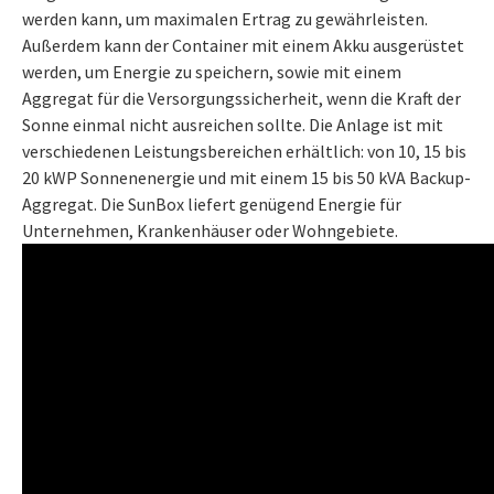
werden kann, um maximalen Ertrag zu gewährleisten.
Außerdem kann der Container mit einem Akku ausgerüstet
werden, um Energie zu speichern, sowie mit einem
Aggregat für die Versorgungssicherheit, wenn die Kraft der
Sonne einmal nicht ausreichen sollte. Die Anlage ist mit
verschiedenen Leistungsbereichen erhältlich: von 10, 15 bis
20 kWP Sonnenenergie und mit einem 15 bis 50 kVA Backup-
Aggregat. Die SunBox liefert genügend Energie für
Unternehmen, Krankenhäuser oder Wohngebiete.