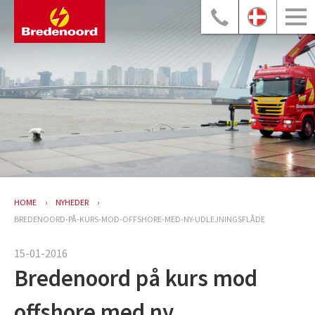
HOME
NYHEDER
BREDENOORD-PÅ-KURS-MOD-OFFSHORE-MED-NY-UDLEJNINGSFLÅDE
15-01-2016
Bredenoord på kurs mod
offshore med ny