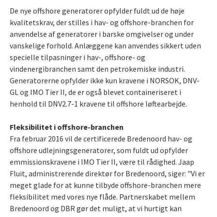
De nye offshore generatorer opfylder fuldt ud de høje
kvalitetskrav, der stilles i hav- og offshore-branchen for
anvendelse af generatorer i barske omgivelser og under
vanskelige forhold. Anlæggene kan anvendes sikkert uden
specielle tilpasninger i hav-, offshore- og
vindenergibranchen samt den petrokemiske industri.
Generatorerne opfylder ikke kun kravene i NORSOK, DNV-
GL og IMO Tier II, de er også blevet containeriseret i
henhold til DNV2.7-1 kravene til offshore løftearbejde.
Fleksibilitet i offshore-branchen
Fra februar 2016 vil de certificerede Bredenoord hav- og
offshore udlejningsgeneratorer, som fuldt ud opfylder
emmissionskravene i IMO Tier II, være til rådighed. Jaap
Fluit, administrerende direktør for Bredenoord, siger: "Vi er
meget glade for at kunne tilbyde offshore-branchen mere
fleksibilitet med vores nye flåde. Partnerskabet mellem
Bredenoord og DBR gør det muligt, at vi hurtigt kan