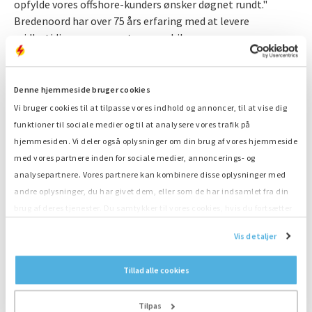
opfylde vores offshore-kunders ønsker døgnet rundt."
Bredenoord har over 75 års erfaring med at levere
midlertidige, permanente og mobile
(nød)energiforsyninger. Virksomheden har fem filialer i
Europa, herunder hovedkontoret i Apeldoorn, Holland, og
et kontor i Ridderkerk lige op ad Rotterdam.
Denne hjemmeside bruger cookies
Vi bruger cookies til at tilpasse vores indhold og annoncer, til at vise dig
Tjenesteydelser i hele verden
funktioner til sociale medier og til at analysere vores trafik på
I over 50 år har DBR været en uafhængig producent af
hjemmesiden. Vi deler også oplysninger om din brug af vores hjemmeside
generatorer med en ydelse på op til 4000 kVA til hav- og
med vores partnere inden for sociale medier, annoncerings- og
offshore-branchen og uddybningssektoren. Takket være
analysepartnere. Vores partnere kan kombinere disse oplysninger med
egne testfaciliteter garanterer DBR, at generatorne yder
andre oplysninger, du har givet dem, eller som de har indsamlet fra din
det ønskede resultat. Partnerskaber med globale aktører
brug af deres tjenester. Du samtykker til vores cookies, hvis du fortsætter
og en verdensomspændende erfaring garanterer global
med at anvende vores hjemmeside.
Vis detaljer
service i over 100 lande. H.R. Roodenburg, administrerende
direktør for DBR BV, fortæller: "Med denne
samarbejdsaftale kan vi styrke vores position i offshore-
Tillad alle cookies
branchen og tilbyde endnu bedre løsninger. Ved at udveksle
viden og erfaring kan vi tidligt forholde os til
Tilpas