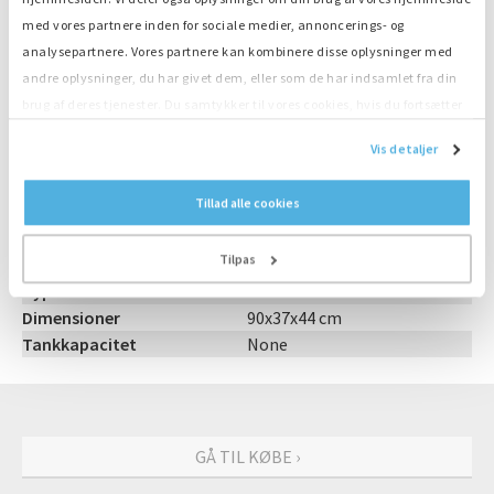
Stort lager, omgående levering
med vores partnere inden for sociale medier, annoncerings- og
analysepartnere. Vores partnere kan kombinere disse oplysninger med
Produktinformation
andre oplysninger, du har givet dem, eller som de har indsamlet fra din
brug af deres tjenester. Du samtykker til vores cookies, hvis du fortsætter
Nummer
E998
med at anvende vores hjemmeside.
Vis detaljer
Kategori
Hoofdschakelaar
Effekt
0 kVA
Tillad alle cookies
Vermogen Amp
4000
Aansluiting
Vlaggen M12
Tilpas
Mærke
Siemens
Type
WL III 4000 H
Dimensioner
90x37x44 cm
Tankkapacitet
None
GÅ TIL KØBE ›