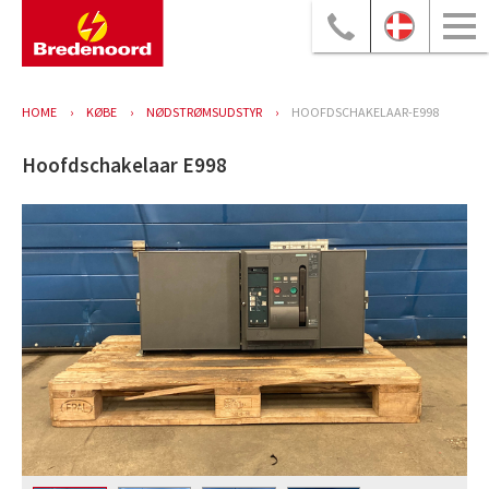
HOME
KØBE
NØDSTRØMSUDSTYR
HOOFDSCHAKELAAR-E998
Hoofdschakelaar E998