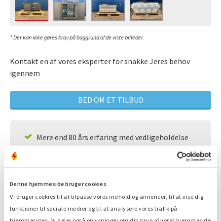
* Der kan ikke gøres krav på baggrund af de viste billeder.
Kontakt en af vores eksperter for snakke Jeres behov
igennem
BED OM ET TILBUD
Mere end 80 års erfaring med vedligeholdelse
Ekspert, der er med til at finde løsningen på dit
problem.
Er til rådighed 24/7
Denne hjemmeside bruger cookies
Vi bruger cookies til at tilpasse vores indhold og annoncer, til at vise dig
Hurtig service
funktioner til sociale medier og til at analysere vores trafik på
hjemmesiden. Vi deler også oplysninger om din brug af vores hjemmeside