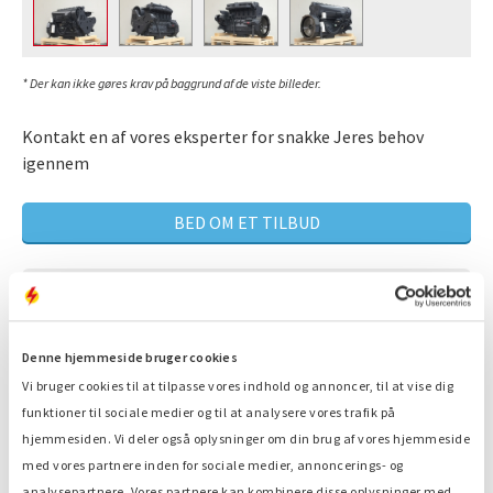
* Der kan ikke gøres krav på baggrund af de viste billeder.
Kontakt en af vores eksperter for snakke Jeres behov
igennem
BED OM ET TILBUD
Mere end 80 års erfaring med vedligeholdelse
Ekspert, der er med til at finde løsningen på dit
Denne hjemmeside bruger cookies
problem.
Vi bruger cookies til at tilpasse vores indhold og annoncer, til at vise dig
Er til rådighed 24/7
funktioner til sociale medier og til at analysere vores trafik på
hjemmesiden. Vi deler også oplysninger om din brug af vores hjemmeside
Hurtig service
med vores partnere inden for sociale medier, annoncerings- og
analysepartnere. Vores partnere kan kombinere disse oplysninger med