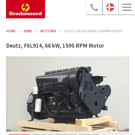
HOME
KØBE
MOTORER
DEUTZ-F6L914-68KW-1500RPM-M3875
Deutz, F6L914, 68 kW, 1500 RPM Motor