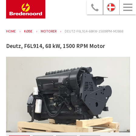
HOME
KØBE
MOTORER
DEUTZ-F6L914-68KW-1500RPM-M3868
Deutz, F6L914, 68 kW, 1500 RPM Motor