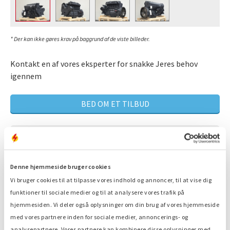
* Der kan ikke gøres krav på baggrund af de viste billeder.
Kontakt en af vores eksperter for snakke Jeres behov
igennem
BED OM ET TILBUD
Mere end 80 års erfaring med vedligeholdelse
Ekspert, der er med til at finde løsningen på dit
Denne hjemmeside bruger cookies
problem.
Vi bruger cookies til at tilpasse vores indhold og annoncer, til at vise dig
Er til rådighed 24/7
funktioner til sociale medier og til at analysere vores trafik på
hjemmesiden. Vi deler også oplysninger om din brug af vores hjemmeside
Hurtig service
med vores partnere inden for sociale medier, annoncerings- og
analysepartnere. Vores partnere kan kombinere disse oplysninger med