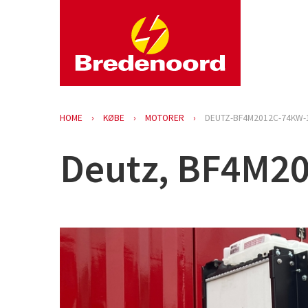
HOME
KØBE
MOTORER
DEUTZ-BF4M2012C-74KW-
Deutz, BF4M20