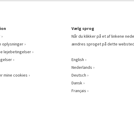
ion
Vælg sprog
r
Når du klikker på et af linkene nede
e oplysninger
ændres sproget på dette websted
ge lejebetingelser
gelser
English
Nederlands
er mine cookies
Deutsch
Dansk
Français