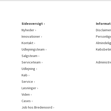
Sideoversigt
Informat
Nyheder
Disclaime
Innovationer
Personlig
Kontakt
Almindeli
Udlejningsteam
Købsbetin
Salgsteam
Serviceteam
Administr
Udlejning
Køb
Service
Løsninger
Viden
Cases
Job hos Bredenoord