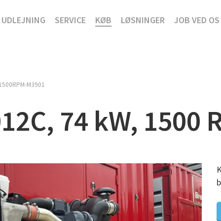
UDLEJNING
SERVICE
KØB
LØSNINGER
JOB VED OS
1500RPM-M3901
12C, 74 kW, 1500 
K
b