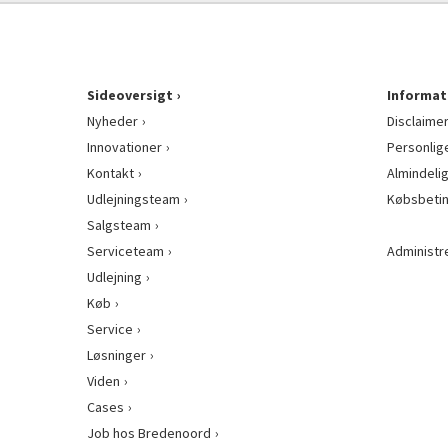
Sideoversigt
Informat
Nyheder
Disclaime
Innovationer
Personlig
Kontakt
Almindeli
Udlejningsteam
Købsbetin
Salgsteam
Serviceteam
Administr
Udlejning
Køb
Service
Løsninger
Viden
Cases
Job hos Bredenoord