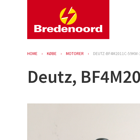
HOME
KØBE
MOTORER
DEUTZ-BF4M2011C-59KW-
Deutz, BF4M20