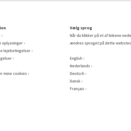
ion
Vælg sprog
r
Når du klikker på et af linkene nede
e oplysninger
ændres sproget på dette websted
ge lejebetingelser
gelser
English
Nederlands
er mine cookies
Deutsch
Dansk
Français