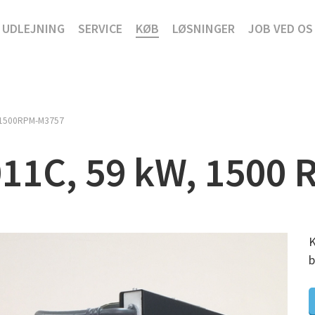
UDLEJNING
SERVICE
KØB
LØSNINGER
JOB VED OS
1500RPM-M3757
11C, 59 kW, 1500 
K
b