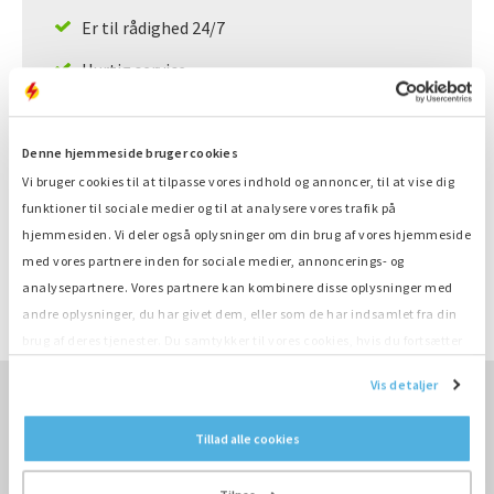
Er til rådighed 24/7
Hurtig service
Stort lager, omgående levering
Denne hjemmeside bruger cookies
Vi bruger cookies til at tilpasse vores indhold og annoncer, til at vise dig
Produktinformation
funktioner til sociale medier og til at analysere vores trafik på
hjemmesiden. Vi deler også oplysninger om din brug af vores hjemmeside
Nummer
K596
med vores partnere inden for sociale medier, annoncerings- og
Kategori
Cilinderkop
analysepartnere. Vores partnere kan kombinere disse oplysninger med
Mærke
Deutz
andre oplysninger, du har givet dem, eller som de har indsamlet fra din
Type
BF6M1013E
brug af deres tjenester. Du samtykker til vores cookies, hvis du fortsætter
med at anvende vores hjemmeside.
Vis detaljer
GÅ TIL KØBE ›
Tillad alle cookies