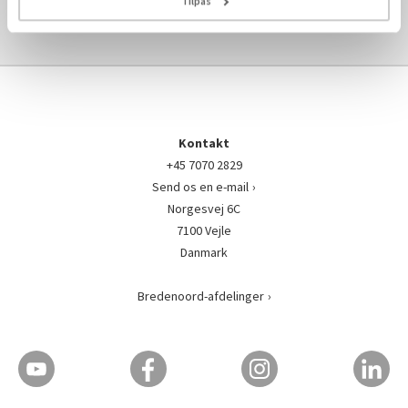
Tilpas
GÅ TIL MOTORDELE ›
Kontakt
+45 7070 2829
Send os en e-mail
Norgesvej 6C
7100 Vejle
Danmark
Bredenoord-afdelinger