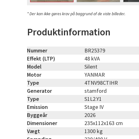
* Der kan ikke gøres krav på baggrund af de viste billeder.
Produktinformation
Nummer
BR25379
Effekt (LTP)
48 kVA
Model
Silent
Motor
YANMAR
Type
4TNV98CTIHR
Generator
stamford
Type
S1L2.Y1
Emission
Stage IV
Byggeår
2026
Dimensioner
235x112x163 cm
Vægt
1300 kg