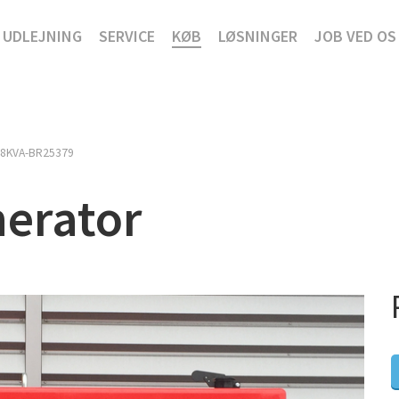
UDLEJNING
SERVICE
KØB
LØSNINGER
JOB VED OS
48KVA-BR25379
nerator