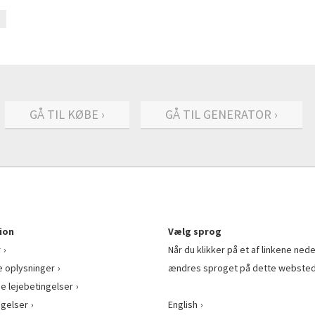
GÅ TIL KØBE ›
GÅ TIL GENERATOR ›
ion
Vælg sprog
r
Når du klikker på et af linkene nede
e oplysninger
ændres sproget på dette websted
ge lejebetingelser
gelser
English