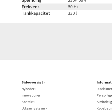
Spænding
230/400 V
Frekvens
50 Hz
Tankkapacitet
330 l
Sideoversigt
Informat
Nyheder
Disclaime
Innovationer
Personlig
Kontakt
Almindeli
Udlejningsteam
Købsbetin