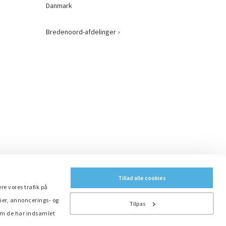
Danmark
Bredenoord-afdelinger
Tillad alle cookies
ere vores trafik på
ier, annoncerings- og
Tilpas
som de har indsamlet