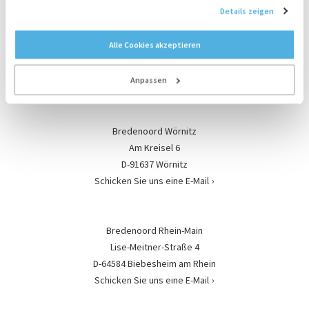
Details zeigen
weiterhin nutzen.
Bredenoord Schopsdorf
Alle Cookies akzeptieren
Schopsdorfer Industriestraße 10
D-39291 Genthin OT Schopsdorf
Anpassen
Schicken Sie uns eine E-Mail
Bredenoord Wörnitz
Am Kreisel 6
D-91637 Wörnitz
Schicken Sie uns eine E-Mail
Bredenoord Rhein-Main
Lise-Meitner-Straße 4
D-64584 Biebesheim am Rhein
Schicken Sie uns eine E-Mail