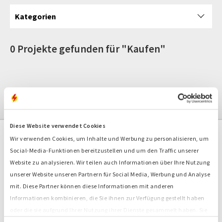
Kategorien
0 Projekte gefunden für "Kaufen"
Diese Website verwendet Cookies
Wir verwenden Cookies, um Inhalte und Werbung zu personalisieren, um
Social-Media-Funktionen bereitzustellen und um den Traffic unserer
Kontaktformular
Website zu analysieren. Wir teilen auch Informationen über Ihre Nutzung
Bredenoord Hamburg/Siek
unserer Website unseren Partnern für Social Media, Werbung und Analyse
Jacobsrade 29
mit. Diese Partner können diese Informationen mit anderen
D-22962 Siek
Informationen kombinieren, die Sie ihnen zur Verfügung gestellt haben
Schicken Sie uns eine E-Mail
oder die sie aufgrund Ihrer Nutzung ihrer Dienste gesammelt haben. Sie
stimmen der Platzierung unserer Cookies zu, wenn Sie unsere Website