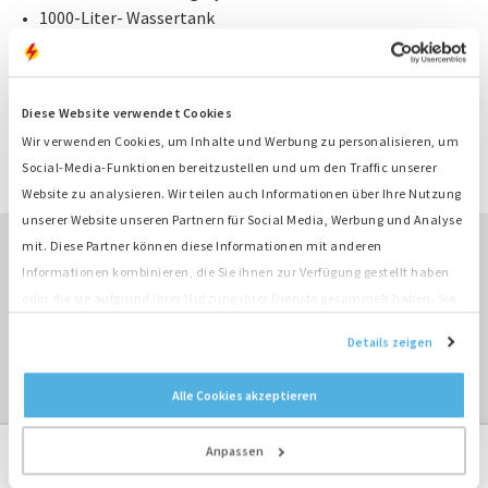
1000-Liter- Wassertank
Auch in Kombination mit Container-Lichtmast lieferbar
KONTAKT
Diese Website verwendet Cookies
Wir verwenden Cookies, um Inhalte und Werbung zu personalisieren, um
ANGEBOT ANFRAGEN
Social-Media-Funktionen bereitzustellen und um den Traffic unserer
Website zu analysieren. Wir teilen auch Informationen über Ihre Nutzung
unserer Website unseren Partnern für Social Media, Werbung und Analyse
mit. Diese Partner können diese Informationen mit anderen
Informationen kombinieren, die Sie ihnen zur Verfügung gestellt haben
ÜBERBLICK MIETEN ›
oder die sie aufgrund Ihrer Nutzung ihrer Dienste gesammelt haben. Sie
stimmen der Platzierung unserer Cookies zu, wenn Sie unsere Website
Details zeigen
ÜBERBLICK SPEZIALPRODUKTE ›
weiterhin nutzen.
Alle Cookies akzeptieren
Anpassen