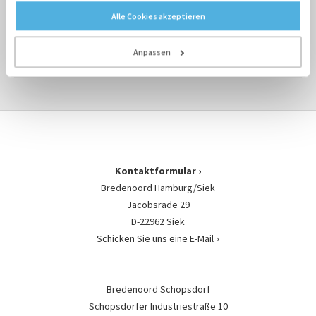
Alle Cookies akzeptieren
ÜBERBLICK MIETEN ›
Anpassen
ÜBERBLICK LICHTMASTEN ›
Kontaktformular
Bredenoord Hamburg/Siek
Jacobsrade 29
D-22962 Siek
Schicken Sie uns eine E-Mail
Bredenoord Schopsdorf
Schopsdorfer Industriestraße 10