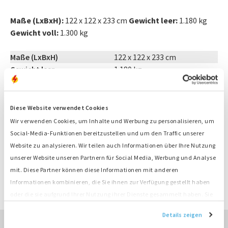
Maße (LxBxH):
122 x 122 x 233 cm
Gewicht leer:
1.180 kg
Gewicht voll:
1.300 kg
Maße (LxBxH)
122 x 122 x 233 cm
Gewicht leer
1.180 kg
Gewicht voll
1.300 kg
Diese Website verwendet Cookies
KONTAKT
Wir verwenden Cookies, um Inhalte und Werbung zu personalisieren, um
Social-Media-Funktionen bereitzustellen und um den Traffic unserer
Empfohlenes Zubehör:
Website zu analysieren. Wir teilen auch Informationen über Ihre Nutzung
unserer Website unseren Partnern für Social Media, Werbung und Analyse
Lichtmasten
mit. Diese Partner können diese Informationen mit anderen
Informationen kombinieren, die Sie ihnen zur Verfügung gestellt haben
ANGEBOT ANFRAGEN
oder die sie aufgrund Ihrer Nutzung ihrer Dienste gesammelt haben. Sie
stimmen der Platzierung unserer Cookies zu, wenn Sie unsere Website
Details zeigen
weiterhin nutzen.