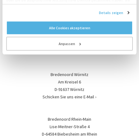
D-22962 Siek
oder die sie aufgrund Ihrer Nutzung ihrer Dienste gesammelt haben. Sie
Schicken Sie uns eine E-Mail
stimmen der Platzierung unserer Cookies zu, wenn Sie unsere Website
Details zeigen
weiterhin nutzen.
Alle Cookies akzeptieren
Bredenoord Schopsdorf
Schopsdorfer Industriestraße 10
Anpassen
D-39291 Genthin OT Schopsdorf
Schicken Sie uns eine E-Mail
Bredenoord Wörnitz
Am Kreisel 6
D-91637 Wörnitz
Schicken Sie uns eine E-Mail
Bredenoord Rhein-Main
Lise-Meitner-Straße 4
D-64584 Biebesheim am Rhein