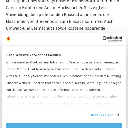
Mittelpunkt des Vortrags unserer Bredenoord-Referenten
Carsten Köhler und Anton Hackspacher. Sie zeigten
Anwendungsbeispiele für den Bausektor, in denen die
Maschinen von Bredenoord zum Einsatz kommen. Auch
Umwelt-und Lärmschutz sowie kosteneinsparende
Energiespeicherung wurden thematisiert.
Digitalisierung in der Baubranche - Herausforderungen
der Zukunft
Diese Website verwendet Cookies
Auch die Baubranche kommt nicht umhin über das Thema
Wir verwenden Cookies, um Inhalte und Werbung zu personalisieren, um
Digitalisierung nachzudenken. Es wird schon seit Jahren
Social-Media-Funktionen bereitzustellen und um den Traffic unserer
über die Industrie 4.0 gesprochen und es sind bereits viele
Website zu analysieren. Wir teilen auch Informationen über Ihre Nutzung
Maßnahmen flächendeckend umgesetzt worden. Doch die
unserer Website unseren Partnern für Social Media, Werbung und Analyse
Bau-Industrie hinkt etwas hinterher. Und das obwohl von
mit. Diese Partner können diese Informationen mit anderen
der Politik bereits klare Signale gesetzt wurden: ab 2020
Informationen kombinieren, die Sie ihnen zur Verfügung gestellt haben
wird es ohne die Ausrichtung auf BIM (Building Information
oder die sie aufgrund Ihrer Nutzung ihrer Dienste gesammelt haben. Sie
Modeling) keine öffentlichen Aufträge mehr geben. Auch die
stimmen der Platzierung unserer Cookies zu, wenn Sie unsere Website
Details zeigen
Deutsche Bahn – ein wichtiger Auftraggeber für die
weiterhin nutzen.
Baubranche – hat sich diesem Vorhaben angeschlossen und