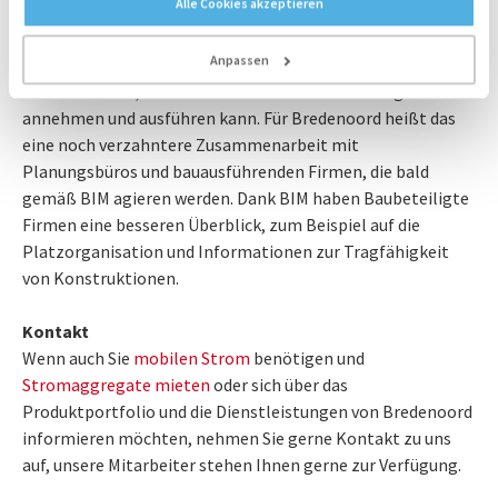
Alle Cookies akzeptieren
bereits entsprechende Richtlinien verfasst und
veröffentlicht. Unter diesen Rahmenbedingungen ist es
Anpassen
schlüssig sich über das Thema Digitalisierung
auszutauschen, sodass man auch ab 2020 Bautätigkeiten
annehmen und ausführen kann. Für Bredenoord heißt das
eine noch verzahntere Zusammenarbeit mit
Planungsbüros und bauausführenden Firmen, die bald
gemäß BIM agieren werden. Dank BIM haben Baubeteiligte
Firmen eine besseren Überblick, zum Beispiel auf die
Platzorganisation und Informationen zur Tragfähigkeit
von Konstruktionen.
Kontakt
Wenn auch Sie
mobilen Strom
benötigen und
Stromaggregate mieten
oder sich über das
Produktportfolio und die Dienstleistungen von Bredenoord
informieren möchten, nehmen Sie gerne Kontakt zu uns
auf, unsere Mitarbeiter stehen Ihnen gerne zur Verfügung.