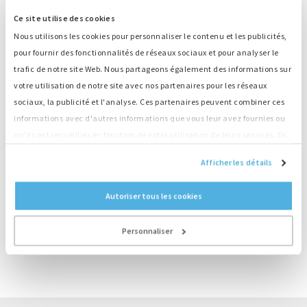
s’est parfaitement déroulé et tout le monde était satisfait.
Ce site utilise des cookies
Nous avons rejoué le spectacle de nuit pour tous les
Nous utilisons les cookies pour personnaliser le contenu et les publicités,
employés d’APM. Ce fut un projet très spécial et
pour fournir des fonctionnalités de réseaux sociaux et pour analyser le
particulièrement réussi ! ».
trafic de notre site Web. Nous partageons également des informations sur
votre utilisation de notre site avec nos partenaires pour les réseaux
sociaux, la publicité et l'analyse. Ces partenaires peuvent combiner ces
informations avec d'autres informations que vous leur avez fournies ou
→ Visionnez ce spéctacle impressionnant sur
qu'ils ont recueillies en fonction de votre utilisation de leurs services. En
www.vimeo.com/bindfilm
continuant d'utiliser notre site Web, vous acceptez nos cookies.
Afficher les détails
Contact
Autoriser tous les cookies
Pour toute question concernant ce cas, n’hésitez pas à nous
contacter !
Personnaliser