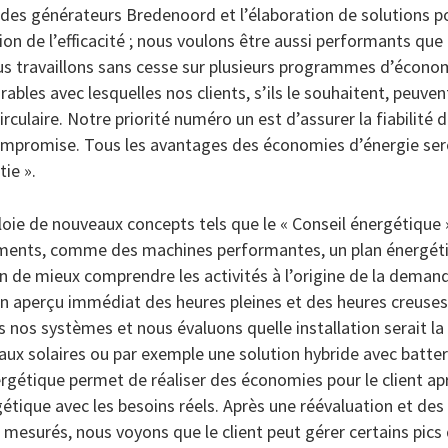
des générateurs Bredenoord et l’élaboration de solutions po
tion de l’efficacité ; nous voulons être aussi performants qu
 travaillons sans cesse sur plusieurs programmes d’économ
bles avec lesquelles nos clients, s’ils le souhaitent, peuvent 
ulaire. Notre priorité numéro un est d’assurer la fiabilité d
ompromise. Tous les avantages des économies d’énergie sero
tie ».
oie de nouveaux concepts tels que le « Conseil énergétiqu
ments, comme des machines performantes, un plan énergétiqu
in de mieux comprendre les activités à l’origine de la demande
 aperçu immédiat des heures pleines et des heures creuses
s nos systèmes et nous évaluons quelle installation serait la 
ux solaires ou par exemple une solution hybride avec batte
ergétique permet de réaliser des économies pour le client ap
étique avec les besoins réels. Après une réévaluation et des
s mesurés, nous voyons que le client peut gérer certains pi