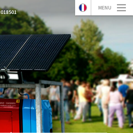
MENU
3018501