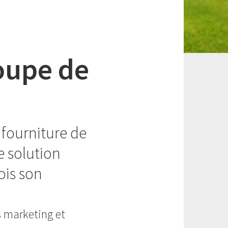
oupe de
 fourniture de
e solution
ois son
 marketing et