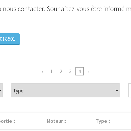
 à nous contacter. Souhaitez-vous être informé 
018501
1
2
3
4
Sortie
Moteur
Type