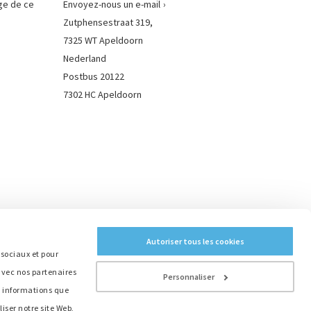
ge de ce
Envoyez-nous un e-mail
Zutphensestraat 319,
7325 WT Apeldoorn
Nederland
Postbus 20122
7302 HC Apeldoorn
Autoriser tous les cookies
 sociaux et pour
 avec nos partenaires
Personnaliser
s informations que
liser notre site Web,