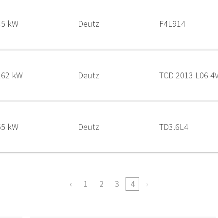
45 kW
Deutz
F4L914
262 kW
Deutz
TCD 2013 L06 4
55 kW
Deutz
TD3.6L4
1
2
3
4