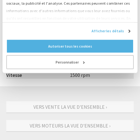
sociaux, la publicité et l'analyse. Ces partenaires peuvent combiner ces
Grand stock, livraison directe
informations avec d'autres informations que vous leur avez fournies ou
qu'ils ont recueillies en fonction de votre utilisation de leurs services. En
continuant d'utiliser notre site Web, vous acceptez nos cookies.
Informations sur le produit
Afficher les détails
Numéro
M4038
Autoriser tous les cookies
Moteur
Deutz
Type
BF6M1013FC
Personnaliser
Sortie
201 kW
Vitesse
1500 rpm
VERS VENTE LA VUE D'ENSEMBLE ›
VERS MOTEURS LA VUE D'ENSEMBLE ›