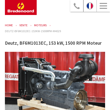
HOME
VENTE
MOTEURS
DEUTZ-BF6M1013EC-153KW-1500RPM-M4029
Deutz, BF6M1013EC, 153 kW, 1500 RPM Moteur