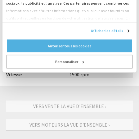
sociaux, la publicité et l'analyse. Ces partenaires peuvent combiner ces
Grand stock, livraison directe
informations avec d'autres informations que vous leur avez fournies ou
qu'ils ont recueillies en fonction de votre utilisation de leurs services. En
continuant d'utiliser notre site Web, vous acceptez nos cookies.
Informations sur le produit
Afficher les détails
Numéro
M4029
Autoriser tous les cookies
Moteur
Deutz
Type
BF6M1013EC
Personnaliser
Sortie
153 kW
Vitesse
1500 rpm
VERS VENTE LA VUE D'ENSEMBLE ›
VERS MOTEURS LA VUE D'ENSEMBLE ›