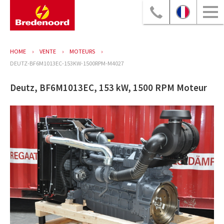
HOME
VENTE
MOTEURS
DEUTZ-BF6M1013EC-153KW-1500RPM-M4027
Deutz, BF6M1013EC, 153 kW, 1500 RPM Moteur