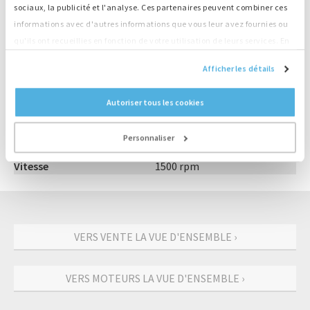
sociaux, la publicité et l'analyse. Ces partenaires peuvent combiner ces
Grand stock, livraison directe
informations avec d'autres informations que vous leur avez fournies ou
qu'ils ont recueillies en fonction de votre utilisation de leurs services. En
continuant d'utiliser notre site Web, vous acceptez nos cookies.
Informations sur le produit
Afficher les détails
Numéro
M4027
Autoriser tous les cookies
Moteur
Deutz
Type
BF6M1013EC
Personnaliser
Sortie
153 kW
Vitesse
1500 rpm
VERS VENTE LA VUE D'ENSEMBLE ›
VERS MOTEURS LA VUE D'ENSEMBLE ›