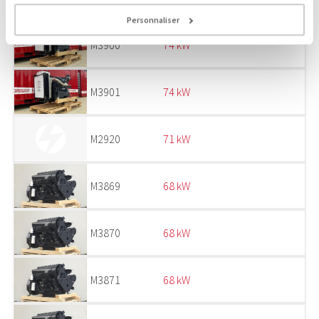
Personnaliser
M3900
74 kW
M3901
74 kW
M2920
71 kW
M3869
68 kW
M3870
68 kW
M3871
68 kW