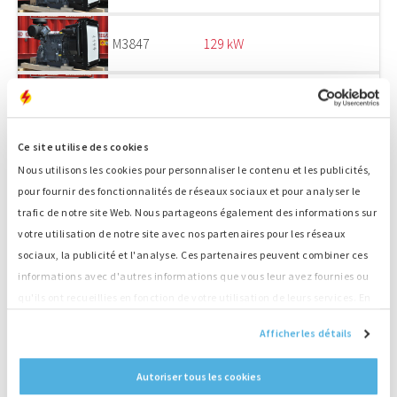
M3847
129 kW
M3848
129 kW
Ce site utilise des cookies
M3849
129 kW
Nous utilisons les cookies pour personnaliser le contenu et les publicités,
pour fournir des fonctionnalités de réseaux sociaux et pour analyser le
trafic de notre site Web. Nous partageons également des informations sur
M3567
129 kW
votre utilisation de notre site avec nos partenaires pour les réseaux
sociaux, la publicité et l'analyse. Ces partenaires peuvent combiner ces
M3844
129 kW
informations avec d'autres informations que vous leur avez fournies ou
qu'ils ont recueillies en fonction de votre utilisation de leurs services. En
continuant d'utiliser notre site Web, vous acceptez nos cookies.
M3845
129 kW
Afficher les détails
Autoriser tous les cookies
M3977
102 kW