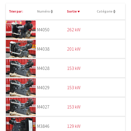
Trier par :
Numéro
Sortie
Catégorie
M4050
262 kW
M4038
201 kW
M4028
153 kW
M4029
153 kW
M4027
153 kW
M3846
129 kW