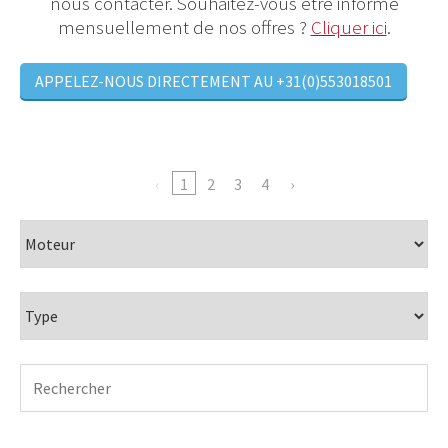
nous contacter. Souhaitez-vous être informé
mensuellement de nos offres ?
Cliquer ici
.
APPELEZ-NOUS DIRECTEMENT AU +31(0)553018501
1
2
3
4