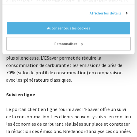
qu'ils ont recueillies en fonction de votre utilisation de leurs services. En
générateur de Bredenoord. Dès que les batteries de l’ESaver
continuant d'utiliser notre site Web, vous acceptez nos cookies.
sont faibles ou lors de pointes de la demande énergétique,
Afficher les détails
le moteur du générateur se déclenche au bon moment, à
pleine puissance, pour une courte durée et par conséquent il
Autoriser tous les cookies
fonctionne uniquement dans sa plage opérationnelle
optimale. Grâce à l’efficacité optimale du moteur, la
Personnaliser
production d’énergie est plus durable, plus économique et
plus silencieuse. L’ESaver permet de réduire la
consommation de carburant et les émissions de près de
70% (selon le profil de consommation) en comparaison
avec les générateurs classiques.
Suivi en ligne
Le portail client en ligne fourni avec l’ESaver offre un suivi
de la consommation. Les clients peuvent y suivre en continu
les économies de carburant réalisées sur place et constater
la réduction des émissions. Bredenoord analyse ces données