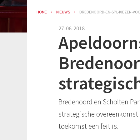
HOME
NIEUWS
BREDENOORD-EN-SPL-KIEZEN-VO
27-06-2018
Apeldoorn
Bredenoor
strategis
Bredenoord en Scholten Pa
strategische overeenkomst
toekomst een feit is.