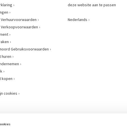
rklaring
deze website aan te passen
ingen
 Verhuurvoorwaarden
Nederlands
 Verkoopvoorwaarden
ement
raken
enoord Gebruiksvoorwaarden
 huren
 ondernemen
nk
t kopen
jn cookies
Onze samenwerkingsverbanden
cookies