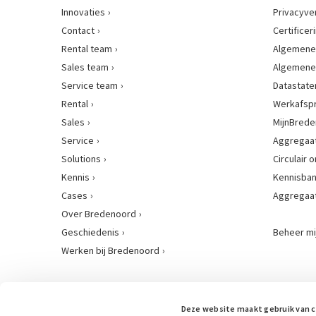
Innovaties
Privacyve
Contact
Certificer
Rental team
Algemene
Sales team
Algemene
Service team
Datastat
Rental
Werkafsp
Sales
MijnBred
Service
Aggregaat
Solutions
Circulair
Kennis
Kennisba
Cases
Aggregaa
Over Bredenoord
Geschiedenis
Beheer mi
Werken bij Bredenoord
Deze website maakt gebruik van 