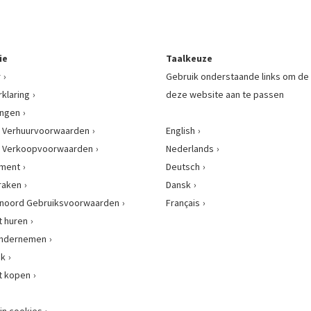
ie
Taalkeuze
r
Gebruik onderstaande links om de 
rklaring
deze website aan te passen
ingen
 Verhuurvoorwaarden
English
 Verkoopvoorwaarden
Nederlands
ement
Deutsch
raken
Dansk
enoord Gebruiksvoorwaarden
Français
 huren
 ondernemen
nk
t kopen