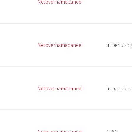
Netovernamepaneel
Netovernamepaneel
In behuizin
Netovernamepaneel
In behuizin
Netovernamepaneel
115A