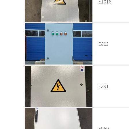
E1016
E803
E891
E959