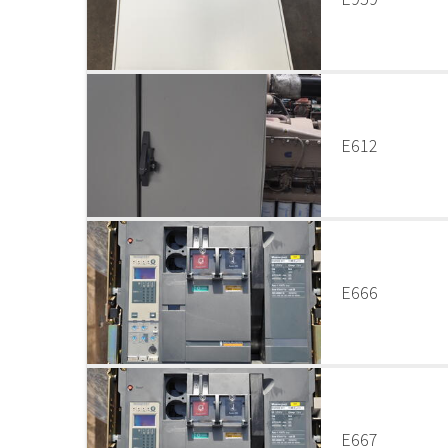
E612
E666
E667