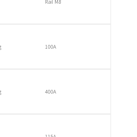
Rail M8
g
100A
g
400A
115A