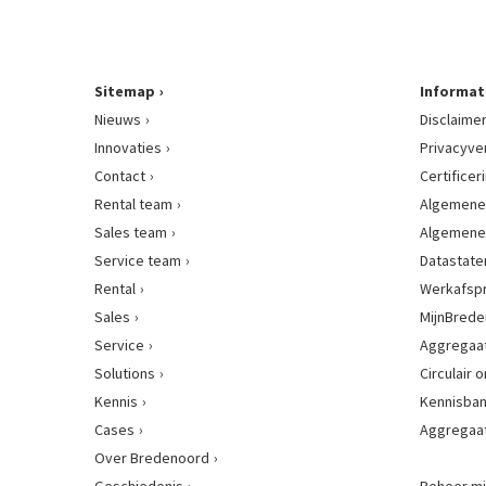
Sitemap
Informat
Nieuws
Disclaime
Innovaties
Privacyve
Contact
Certificer
Rental team
Algemene
Sales team
Algemene
Service team
Datastat
Rental
Werkafsp
Sales
MijnBred
Service
Aggregaat
Solutions
Circulair
Kennis
Kennisba
Cases
Aggregaa
Over Bredenoord