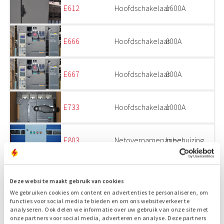
E612
Hoofdschakelaar
1600A
E666
Hoofdschakelaar
800A
E667
Hoofdschakelaar
800A
E733
Hoofdschakelaar
1000A
E803
Netovernamepaneel
In behuizing
E805
Hoofdschakelaar
2500A
Deze website maakt gebruik van cookies
We gebruiken cookies om content en advertenties te personaliseren, om
functies voor social media te bieden en om ons websiteverkeer te
E806
Hoofdschakelaar
2500A
analyseren. Ook delen we informatie over uw gebruik van onze site met
onze partners voor social media, adverteren en analyse. Deze partners