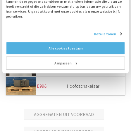
kunnen deze gegevens combineren met andere informatie die u aan ze
heeft verstrekt of die ze hebben verzameld op basis van uw gebruik van
E831
Hoofdschakelaar
4000A
hun services. U gaat akkoord met onze cookies als u onze website blijft
gebruiken.
E877
Gebruikt
Details tonen
E891
Netovernamepaneel
In behuizing
Alle cookies toestaan
Aanpassen
E959
Netovernamepaneel
115A
E998
Hoofdschakelaar
AGGREGATEN UIT VOORRAAD